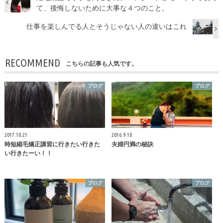
て、後悔しないために大事な４つのこと。
仕事を楽しんでる人とそうじゃない人の違いはこれ
RECOMMEND
こちらの記事も人気です。
ブログ
ブログ
2017.10.21
2016.9.10
時短縮毛矯正講習に行きたい行きた
夫婦円満の秘訣
い行きたーい！！
ブログ
ブログ