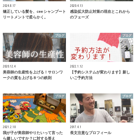
2024.8.17
2020.4.13
矯正している髪を、cee シャンプート
感染拡大防止対策の現在とこれから
リートメントで柔らかく。
のフェーズ
ブログ
ブログ
2020.12.4
2022.1.12
美容師の生産性を上げる！サロンワ
【予約システムが変わります】新し
ークの質を上げる８つの鉄則
いご予約方法
ブログ
ブログ
2021.2.10
2017.4.1
我が子が美容師やりたいって言った
長文注意なプロフィール
ら嬉しいですか？に対する答え