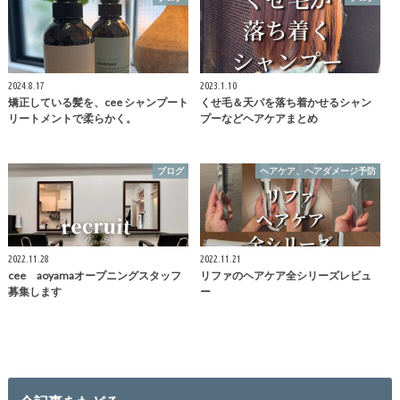
2024.8.17
2023.1.10
矯正している髪を、cee シャンプート
くせ毛＆天パを落ち着かせるシャン
リートメントで柔らかく。
プーなどヘアケアまとめ
ブログ
ヘアケア、ヘアダメージ予防
2022.11.28
2022.11.21
cee aoyamaオープニングスタッフ
リファのヘアケア全シリーズレビュ
募集します
ー