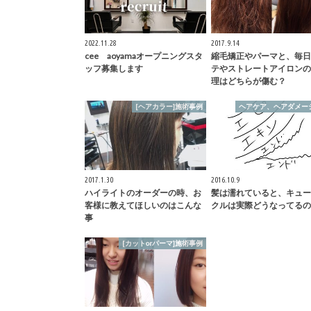
2022.11.28
2017.9.14
cee aoyamaオープニングスタ
縮毛矯正やパーマと、毎日
ッフ募集します
テやストレートアイロンの
理はどちらが傷む？
[ヘアカラー]施術事例
ヘアケア、ヘアダメー
2017.1.30
2016.10.9
ハイライトのオーダーの時、お
髪は濡れていると、キュー
客様に教えてほしいのはこんな
クルは実際どうなってるの
事
[カットorパーマ]施術事例