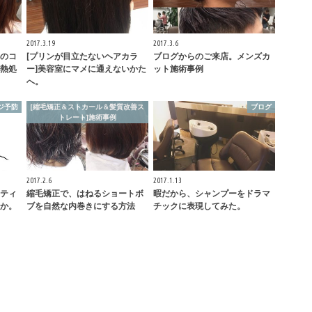
2017.3.19
2017.3.6
のコ
[プリンが目立たないヘアカラ
ブログからのご来店。メンズカ
熱処
ー]美容室にマメに通えないかた
ット施術事例
へ。
ジ予防
[縮毛矯正＆ストカール＆髪質改善ス
ブログ
トレート]施術事例
2017.2.6
2017.1.13
ティ
縮毛矯正で、はねるショートボ
暇だから、シャンプーをドラマ
か。
ブを自然な内巻きにする方法
チックに表現してみた。