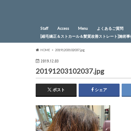
Staff
Access
Menu
よくあるご質問
[縮毛矯正＆ストカール＆髪質改善ストレート]施術事
HOME
20191203102037.jpg
2019.12.03
20191203102037.jpg
ポスト
シェア