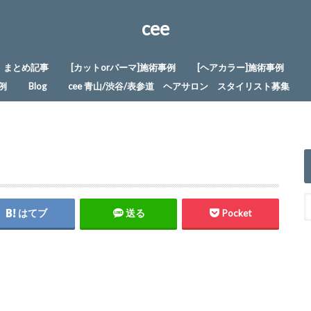
cee
まとめ記事
[カットorパーマ]施術事例
[ヘアカラー]施術事例
例
Blog
cee 青山/渋谷/表参道 ヘアサロン スタイリスト募集
はてブ
送る
Pocket