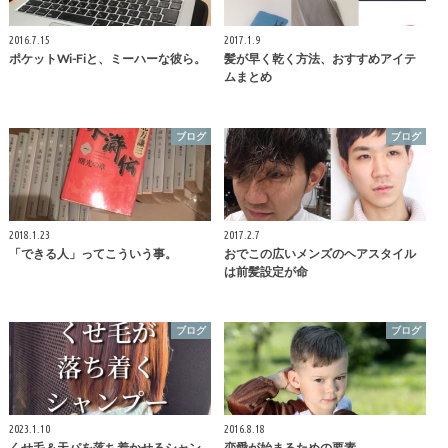
2016.7.15
2017.1.9
ポケットWi-Fiと、ミーハーな彼ら。
髪が早く乾く方法、おすすめアイテ
ムまとめ
ブログ
ブログ
2018.1.23
2017.2.7
「できる人」ってこういう事。
おでこの広いメンズのヘアスタイル
は前髪設定が命
ブログ
ブログ
2023.1.10
2016.8.18
くせ毛＆天パを落ち着かせるシャン
恋愛が始まるための要素