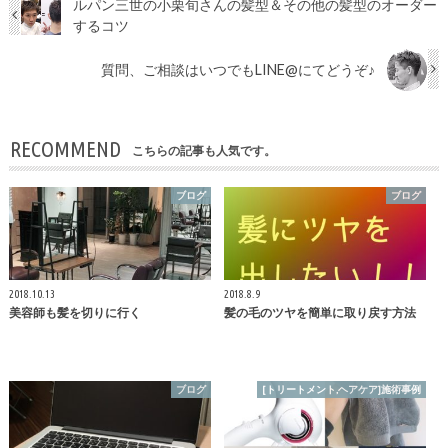
ルパン三世の小栗旬さんの髪型＆その他の髪型のオーダー
するコツ
質問、ご相談はいつでもLINE@にてどうぞ♪
RECOMMEND
こちらの記事も人気です。
ブログ
ブログ
2018.10.13
2018.8.9
美容師も髪を切りに行く
髪の毛のツヤを簡単に取り戻す方法
ブログ
[トリートメント,ヘアケア]施術事例