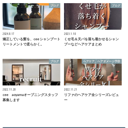
ブログ
ブログ
2024.8.17
2023.1.10
矯正している髪を、cee シャンプート
くせ毛＆天パを落ち着かせるシャン
リートメントで柔らかく。
プーなどヘアケアまとめ
ブログ
ヘアケア、ヘアダメージ予防
2022.11.28
2022.11.21
cee aoyamaオープニングスタッフ
リファのヘアケア全シリーズレビュ
募集します
ー