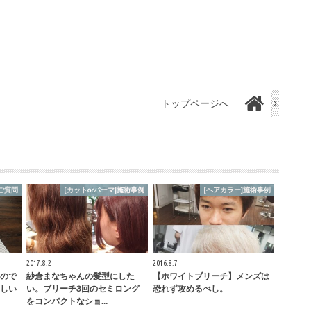
トップページへ
ご質問
[カットorパーマ]施術事例
[ヘアカラー]施術事例
2017.8.2
2016.8.7
ので
紗倉まなちゃんの髪型にした
【ホワイトブリーチ】メンズは
しい
い。ブリーチ3回のセミロング
恐れず攻めるべし。
をコンパクトなショ…