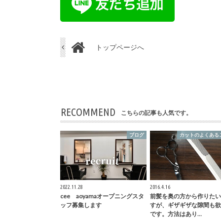
トップページへ
RECOMMEND
こちらの記事も人気です。
ブログ
カットのよくある
2022.11.28
2016.4.16
cee aoyamaオープニングスタ
前髪を奥の方から作りたい
ッフ募集します
すが、ギザギザな隙間も欲
です。方法はあり…