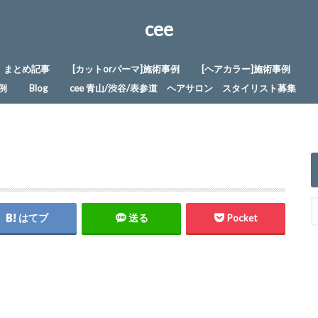
cee
まとめ記事
[カットorパーマ]施術事例
[ヘアカラー]施術事例
例
Blog
cee 青山/渋谷/表参道 ヘアサロン スタイリスト募集
はてブ
送る
Pocket