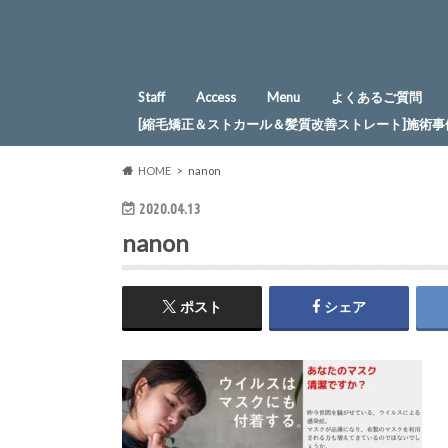
Staff
Access
Menu
よくあるご質問
[縮毛矯正＆ストカール＆髪質改善ストレート]施術事
HOME
nanon
2020.04.13
nanon
ポスト
シェア