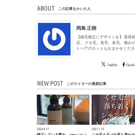
ABOUT
この記事をかいた人
岡島 正樹
【縮毛矯正にデザインを】 美容師
店。 クセ毛、直毛、多毛、傷み
トヘアのカットもおまかせくだ
Twitter
Face
NEW POST
このライターの最新記事
ブログ
2024.8.17
2023.1.10
矯正している髪を、cee シャン
くせ毛＆天パを落ち着かせ