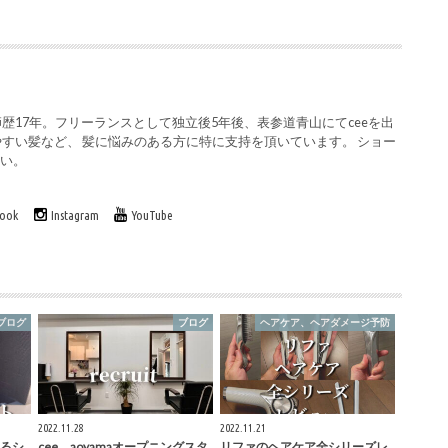
歴17年。フリーランスとして独立後5年後、表参道青山にてceeを出
やすい髪など、 髪に悩みのある方に特に支持を頂いています。 ショー
さい。
book
Instagram
YouTube
ブログ
ブログ
ヘアケア、ヘアダメージ予防
2022.11.28
2022.11.21
るシ
cee aoyamaオープニングスタ
リファのヘアケア全シリーズレ