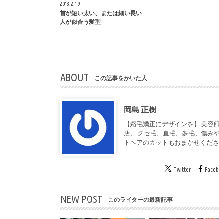
2018.2.19
首が短い太い、または細い長い
人が似合う髪型
ABOUT
この記事をかいた人
岡島 正樹
【縮毛矯正にデザインを】 美容師
店。 クセ毛、直毛、多毛、傷み
トヘアのカットもおまかせくだ
Twitter
Face
NEW POST
このライターの最新記事