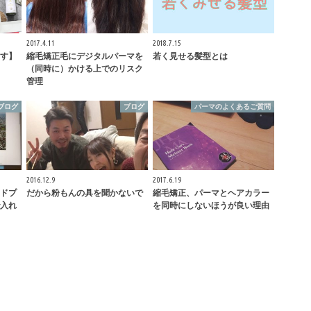
2017.4.11
2018.7.15
す】
縮毛矯正毛にデジタルパーマを
若く見せる髪型とは
（同時に）かける上でのリスク
管理
ブログ
ブログ
パーマのよくあるご質問
2016.12.9
2017.6.19
ドプ
だから粉もんの具を聞かないで
縮毛矯正、パーマとヘアカラー
入れ
を同時にしないほうが良い理由