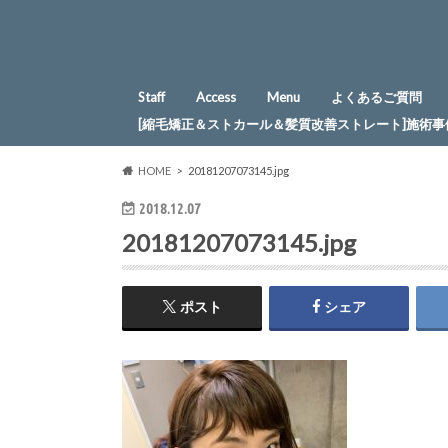
Staff
Access
Menu
よくあるご質問
[縮毛矯正＆ストカール＆髪質改善ストレート]施術事
HOME
20181207073145.jpg
2018.12.07
20181207073145.jpg
ポスト
シェア