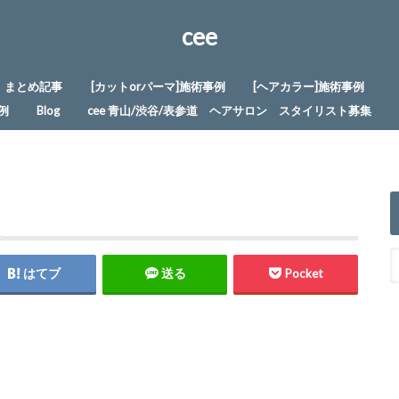
cee
まとめ記事
[カットorパーマ]施術事例
[ヘアカラー]施術事例
例
Blog
cee 青山/渋谷/表参道 ヘアサロン スタイリスト募集
はてブ
送る
Pocket