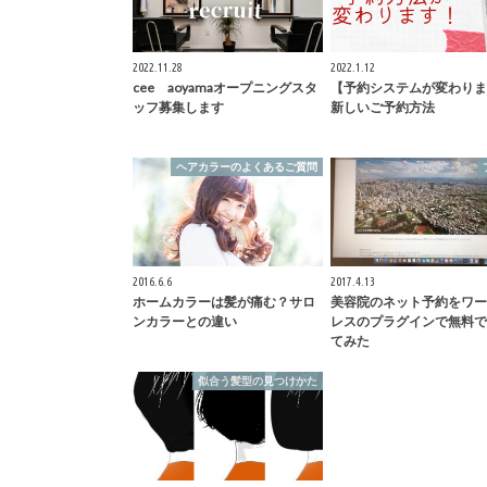
2022.11.28
2022.1.12
cee aoyamaオープニングスタ
【予約システムが変わりま
ッフ募集します
新しいご予約方法
ヘアカラーのよくあるご質問
2016.6.6
2017.4.13
ホームカラーは髪が痛む？サロ
美容院のネット予約をワー
ンカラーとの違い
レスのプラグインで無料で
てみた
似合う髪型の見つけかた