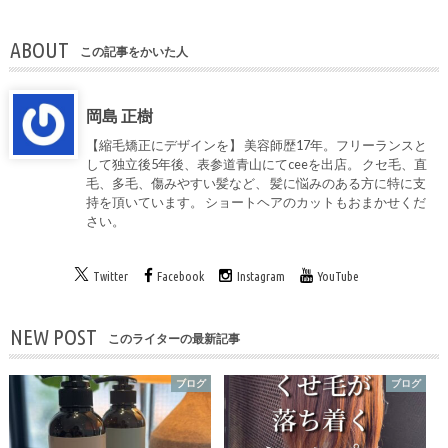
ABOUT
この記事をかいた人
岡島 正樹
【縮毛矯正にデザインを】 美容師歴17年。フリーランスと
して独立後5年後、表参道青山にてceeを出店。 クセ毛、直
毛、多毛、傷みやすい髪など、 髪に悩みのある方に特に支
持を頂いています。 ショートヘアのカットもおまかせくだ
さい。
Twitter
Facebook
Instagram
YouTube
NEW POST
このライターの最新記事
ブログ
ブログ