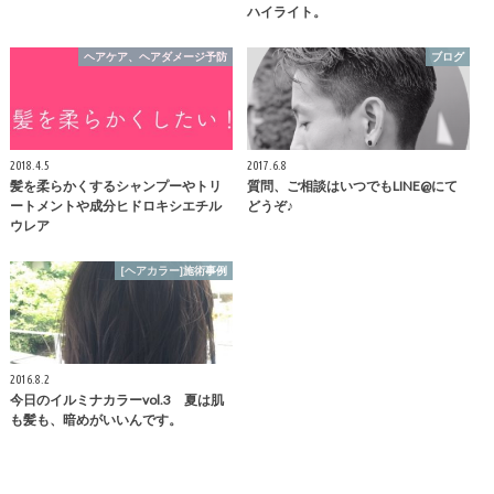
ハイライト。
ヘアケア、ヘアダメージ予防
ブログ
2018.4.5
2017.6.8
髪を柔らかくするシャンプーやトリ
質問、ご相談はいつでもLINE@にて
ートメントや成分ヒドロキシエチル
どうぞ♪
ウレア
[ヘアカラー]施術事例
2016.8.2
今日のイルミナカラーvol.3 夏は肌
も髪も、暗めがいいんです。