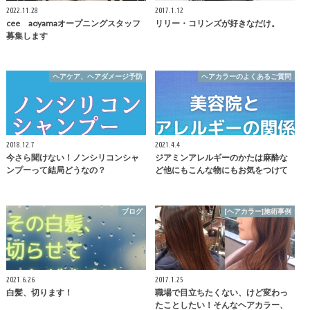
2022.11.28
2017.1.12
cee aoyamaオープニングスタッフ
リリー・コリンズが好きなだけ。
募集します
ヘアケア、ヘアダメージ予防
ヘアカラーのよくあるご質問
2018.12.7
2021.4.4
今さら聞けない！ノンシリコンシャ
ジアミンアレルギーのかたは麻酔な
ンプーって結局どうなの？
ど他にもこんな物にもお気をつけて
ブログ
[ヘアカラー]施術事例
2021.6.26
2017.1.25
白髪、切ります！
職場で目立ちたくない、けど変わっ
たことしたい！そんなヘアカラー、