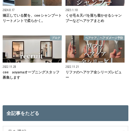
2024.8.17
2023.1.10
矯正している髪を、cee シャンプート
くせ毛＆天パを落ち着かせるシャン
リートメントで柔らかく。
プーなどヘアケアまとめ
ブログ
ヘアケア、ヘアダメージ予防
2022.11.28
2022.11.21
cee aoyamaオープニングスタッフ
リファのヘアケア全シリーズレビュ
募集します
ー
全記事をたどる