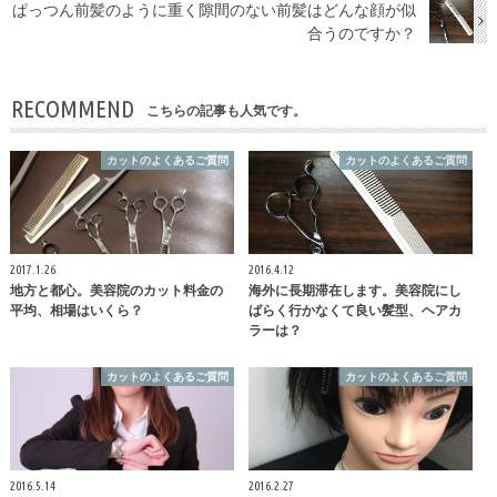
ぱっつん前髪のように重く隙間のない前髪はどんな顔が似
合うのですか？
RECOMMEND
こちらの記事も人気です。
カットのよくあるご質問
カットのよくあるご質問
2017.1.26
2016.4.12
地方と都心。美容院のカット料金の
海外に長期滞在します。美容院にし
平均、相場はいくら？
ばらく行かなくて良い髪型、ヘアカ
ラーは？
カットのよくあるご質問
カットのよくあるご質問
2016.5.14
2016.2.27