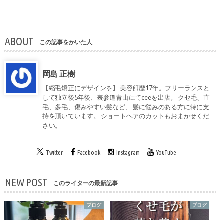
ABOUT
この記事をかいた人
岡島 正樹
【縮毛矯正にデザインを】 美容師歴17年。フリーランスと
して独立後5年後、表参道青山にてceeを出店。 クセ毛、直
毛、多毛、傷みやすい髪など、 髪に悩みのある方に特に支
持を頂いています。 ショートヘアのカットもおまかせくだ
さい。
Twitter
Facebook
Instagram
YouTube
NEW POST
このライターの最新記事
ブログ
ブログ