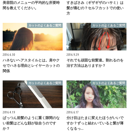
美容院のメニューの平均的な所要時
すきばさみ（ギザギザのハサミ）は
間を教えてください。
髪が痛むの？セルフカットでの使い
方
カットのよくあるご質問
カットのよくあるご質問
2016.6.30
2016.9.29
ハネないヘアスタイルとは。肩やク
それでも頑固な前髪達。割れるのを
セでハネる理由とレイヤーカットの
治す方法はありますか？
関係
カットのよくあるご質問
カットのよくあるご質問
2016.4.19
2016.6.17
ぱっつん前髪のように重く隙間のな
分け目はたまに変えたほうがいいで
い前髪はどんな顔が似合うのです
すか？ずっと結わいていると髪が薄
か？
くなるっ…