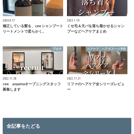
2024.8.17
2023.1.10
矯正している髪を、cee シャンプート
くせ毛＆天パを落ち着かせるシャン
リートメントで柔らかく。
プーなどヘアケアまとめ
ブログ
ヘアケア、ヘアダメージ予防
2022.11.28
2022.11.21
cee aoyamaオープニングスタッフ
リファのヘアケア全シリーズレビュ
募集します
ー
全記事をたどる