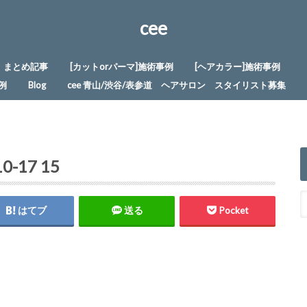
cee
まとめ記事
[カットorパーマ]施術事例
[ヘアカラー]施術事例
例
Blog
cee 青山/渋谷/表参道 ヘアサロン スタイリスト募集
-17 15
はてブ
送る
Pocket