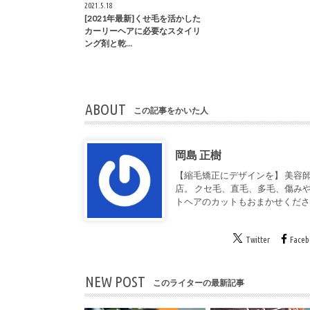
2021.5.18
[2021年最新]くせ毛を活かした
カーリーヘアに必要なスタイリ
ング剤と乾…
ABOUT
この記事をかいた人
岡島 正樹
【縮毛矯正にデザインを】 美容師
店。 クセ毛、直毛、多毛、傷み
トヘアのカットもおまかせくだ
Twitter
Face
NEW POST
このライターの最新記事