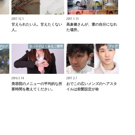
2017.12.1
2017.1.15
甘えられたい人。甘えたくない
高倉健さんが、素の自分になれ
人。
た場所。
ブログ
カットのよくあるご質問
ブログ
2016.5.14
2017.2.7
美容院のメニューの平均的な所
おでこの広いメンズのヘアスタ
要時間を教えてください。
イルは前髪設定が命