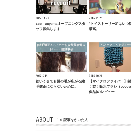
2022.11.28
2016.11.25
cee aoyamaオープニングスタ
"トイストーリー3"はいつ
ッフ募集します
最高。
[縮毛矯正＆ストカール＆髪質改善ス
ヘアケア、ヘアダメー
トレート]施術事例
2017.5.15
2016.10.21
強いくせでも髪の毛が広がる縮
【マイクロファイバー】髪
毛矯正にならないために。
く乾く吸水ブラシ（good
似品)のレビュー
ABOUT
この記事をかいた人