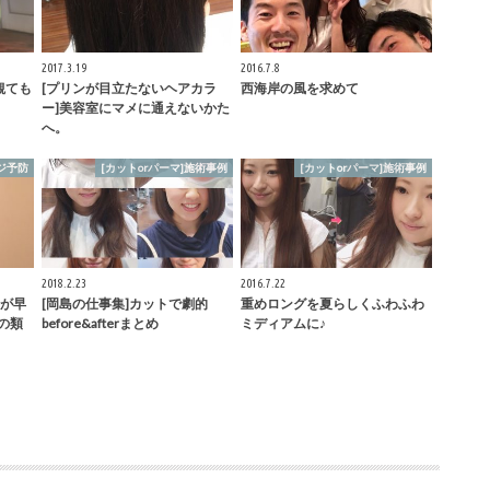
2017.3.19
2016.7.8
観ても
[プリンが目立たないヘアカラ
西海岸の風を求めて
ー]美容室にマメに通えないかた
へ。
ジ予防
[カットorパーマ]施術事例
[カットorパーマ]施術事例
2018.2.23
2016.7.22
が早
[岡島の仕事集]カットで劇的
重めロングを夏らしくふわふわ
yの類
before&afterまとめ
ミディアムに♪