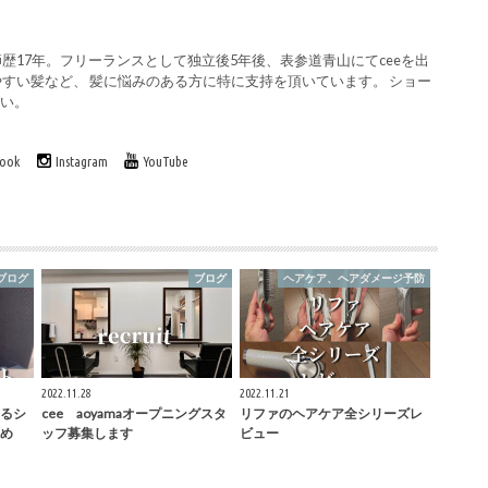
歴17年。フリーランスとして独立後5年後、表参道青山にてceeを出
やすい髪など、 髪に悩みのある方に特に支持を頂いています。 ショー
さい。
book
Instagram
YouTube
ブログ
ブログ
ヘアケア、ヘアダメージ予防
2022.11.28
2022.11.21
るシ
cee aoyamaオープニングスタ
リファのヘアケア全シリーズレ
め
ッフ募集します
ビュー