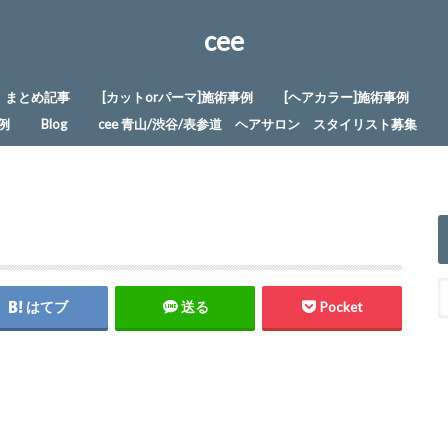
cee
まとめ記事
[カットorパーマ]施術事例
[ヘアカラー]施術事例
例
Blog
cee 青山/渋谷/表参道 ヘアサロン スタイリスト募集
はてブ
送る
Pocket