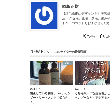
岡島 正樹
【縮毛矯正にデザインを】 美容師
店。 クセ毛、直毛、多毛、傷み
トヘアのカットもおまかせくだ
Twitter
Face
NEW POST
このライターの最新記事
ブログ
2024.8.17
2023.1.10
矯正している髪を、cee シャン
くせ毛＆天パを落ち着かせ
プートリートメントで柔らか
ャンプーなどヘアケアまと
く。