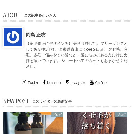
ABOUT
この記事をかいた人
岡島 正樹
【縮毛矯正にデザインを】 美容師歴17年。フリーランスと
して独立後5年後、表参道青山にてceeを出店。 クセ毛、直
毛、多毛、傷みやすい髪など、 髪に悩みのある方に特に支
持を頂いています。 ショートヘアのカットもおまかせくだ
さい。
Twitter
Facebook
Instagram
YouTube
NEW POST
このライターの最新記事
ブログ
ブログ