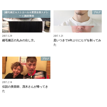
[縮毛矯正＆ストカール＆髪質改善ストレ
ブログ
ート]施術事例
2017.5.29
2017.1.21
縮毛矯正の丸みの出し方。
思いつきで6年ぶりにヒゲを剃ってみ
た
ブログ
2017.2.14
伝説の美容師、茂木さんが帰ってき
た