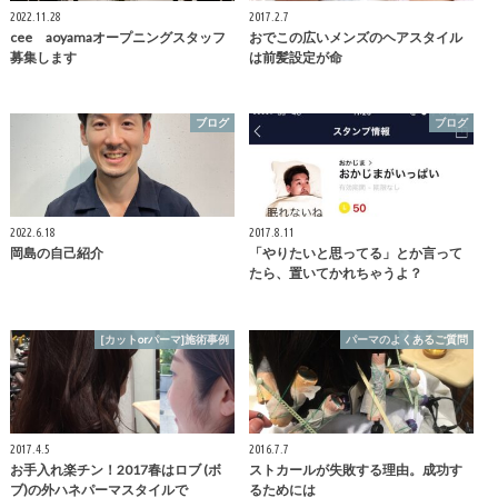
2022.11.28
2017.2.7
cee aoyamaオープニングスタッフ
おでこの広いメンズのヘアスタイル
募集します
は前髪設定が命
ブログ
ブログ
2022.6.18
2017.8.11
岡島の自己紹介
「やりたいと思ってる」とか言って
たら、置いてかれちゃうよ？
[カットorパーマ]施術事例
パーマのよくあるご質問
2017.4.5
2016.7.7
お手入れ楽チン！2017春はロブ (ボ
ストカールが失敗する理由。成功す
ブ)の外ハネパーマスタイルで
るためには