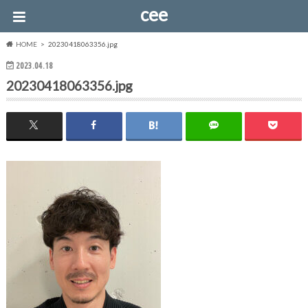
cee
HOME
20230418063356.jpg
2023.04.18
20230418063356.jpg