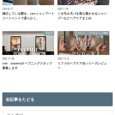
2024.8.17
2023.1.10
矯正している髪を、cee シャンプート
くせ毛＆天パを落ち着かせるシャン
リートメントで柔らかく。
プーなどヘアケアまとめ
ブログ
ヘアケア、ヘアダメージ予防
2022.11.28
2022.11.21
cee aoyamaオープニングスタッフ
リファのヘアケア全シリーズレビュ
募集します
ー
全記事をたどる