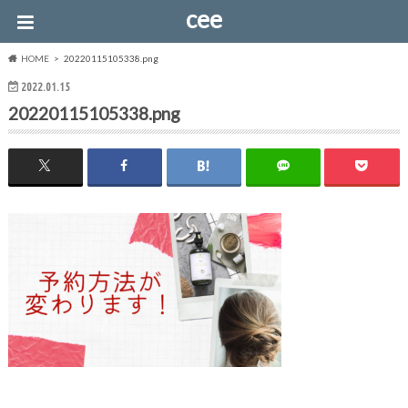
cee
HOME
20220115105338.png
2022.01.15
20220115105338.png