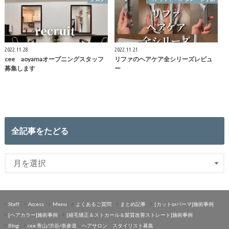
2022.11.28
2022.11.21
cee aoyamaオープニングスタッフ
リファのヘアケア全シリーズレビュ
募集します
ー
全記事をたどる
Staff
Access
Menu
よくあるご質問
まとめ記事
[カットorパーマ]施術事例
[ヘアカラー]施術事例
[縮毛矯正＆ストカール＆髪質改善ストレート]施術事例
Blog
cee 青山/渋谷/表参道 ヘアサロン スタイリスト募集