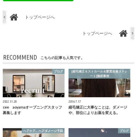
トップページへ
トップページへ
RECOMMEND
こちらの記事も人気です。
ブログ
[縮毛矯正＆ストカール＆髪質改善ストレ
ート]施術事例
2022.11.28
2016.7.17
cee aoyamaオープニングスタッフ
縮毛矯正に大事なことは、ダメージ
募集します
や、部位によりお薬を変える。
ヘアケア、ヘアダメージ予防
ブログ