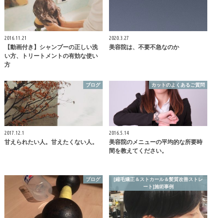
2016.11.21
2020.3.27
【動画付き】シャンプーの正しい洗
美容院は、不要不急なのか
い方、トリートメントの有効な使い
方
ブログ
カットのよくあるご質問
2017.12.1
2016.5.14
甘えられたい人。甘えたくない人。
美容院のメニューの平均的な所要時
間を教えてください。
ブログ
[縮毛矯正＆ストカール＆髪質改善ストレ
ート]施術事例