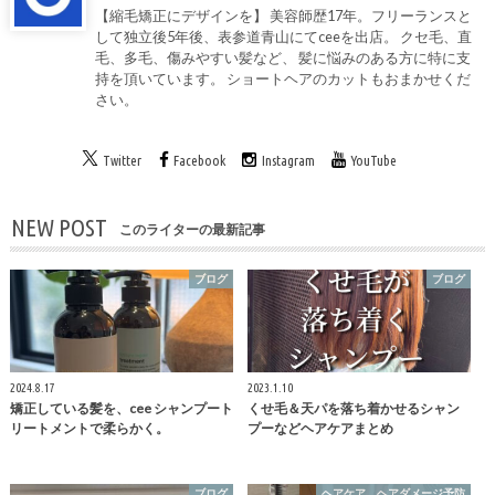
【縮毛矯正にデザインを】 美容師歴17年。フリーランスと
して独立後5年後、表参道青山にてceeを出店。 クセ毛、直
毛、多毛、傷みやすい髪など、 髪に悩みのある方に特に支
持を頂いています。 ショートヘアのカットもおまかせくだ
さい。
Twitter
Facebook
Instagram
YouTube
NEW POST
このライターの最新記事
ブログ
ブログ
2024.8.17
2023.1.10
矯正している髪を、cee シャンプート
くせ毛＆天パを落ち着かせるシャン
リートメントで柔らかく。
プーなどヘアケアまとめ
ブログ
ヘアケア、ヘアダメージ予防