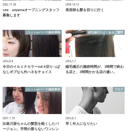
2022.11.28
2018.10.13
cee aoyamaオープニングスタッフ
美容師も髪を切りに行く
募集します
[カットorパーマ]施術事例
縮毛矯正のよくあるご質問
2016.8.8
2016.5.7
今日のイルミナカラーvol.4 切りっぱ
縮毛矯正の施術時間が、1時間で終わ
なしボブなら外ハネをチョイス
る店と、3時間かかる店の違い。
[カットorパーマ]施術事例
ブログ
2017.1.10
2016.8.1
比留川游ちゃんの髪型を軽くしたバ
早く外人になりたい
ージョン。手間の要らないワンレン