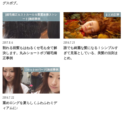
グスボブ。
[縮毛矯正＆ストカール＆髪質改善ストレ
まとめ記事
ート]施術事例
2017.8.6
2016.7.21
割れる前髪もはねるくせ毛も全て解
誰でも綺麗な髪になる！シンプルす
決します。丸みショートボブ縮毛矯
ぎて見落としている、美髪の法則ま
正事例
とめ。
[カットorパーマ]施術事例
2016.7.22
重めロングを夏らしくふわふわミデ
ィアムに♪