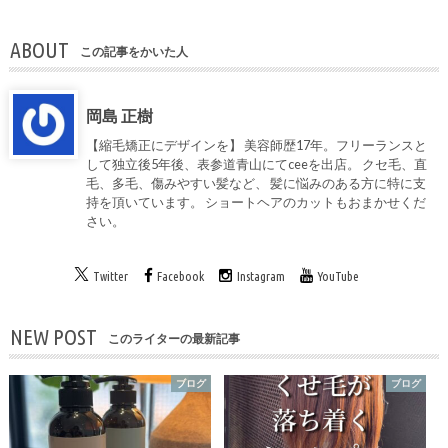
ABOUT
この記事をかいた人
岡島 正樹
【縮毛矯正にデザインを】 美容師歴17年。フリーランスと
して独立後5年後、表参道青山にてceeを出店。 クセ毛、直
毛、多毛、傷みやすい髪など、 髪に悩みのある方に特に支
持を頂いています。 ショートヘアのカットもおまかせくだ
さい。
Twitter
Facebook
Instagram
YouTube
NEW POST
このライターの最新記事
ブログ
ブログ