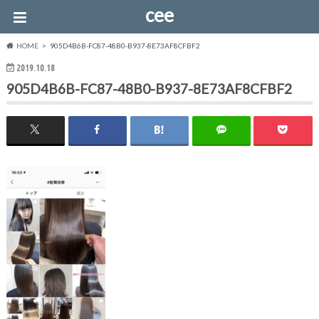
cee
HOME
905D4B6B-FC87-48B0-B937-8E73AF8CFBF2
2019.10.18
905D4B6B-FC87-48B0-B937-8E73AF8CFBF2