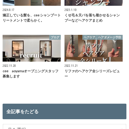
2024.8.17
2023.1.10
矯正している髪を、cee シャンプート
くせ毛＆天パを落ち着かせるシャン
リートメントで柔らかく。
プーなどヘアケアまとめ
ブログ
ヘアケア、ヘアダメージ予防
2022.11.28
2022.11.21
cee aoyamaオープニングスタッフ
リファのヘアケア全シリーズレビュ
募集します
ー
全記事をたどる