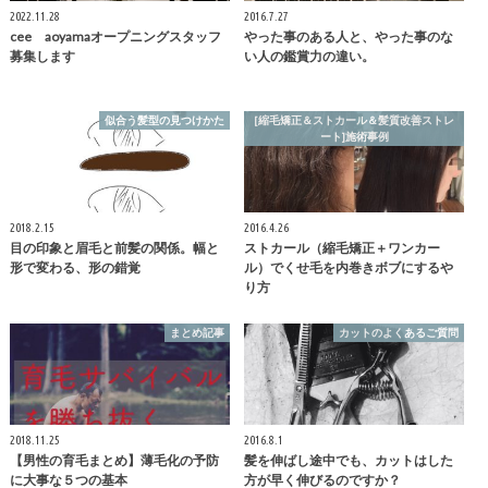
2022.11.28
2016.7.27
cee aoyamaオープニングスタッフ
やった事のある人と、やった事のな
募集します
い人の鑑賞力の違い。
似合う髪型の見つけかた
[縮毛矯正＆ストカール＆髪質改善ストレ
ート]施術事例
2018.2.15
2016.4.26
目の印象と眉毛と前髪の関係。幅と
ストカール（縮毛矯正＋ワンカー
形で変わる、形の錯覚
ル）でくせ毛を内巻きボブにするや
り方
まとめ記事
カットのよくあるご質問
2018.11.25
2016.8.1
【男性の育毛まとめ】薄毛化の予防
髪を伸ばし途中でも、カットはした
に大事な５つの基本
方が早く伸びるのですか？