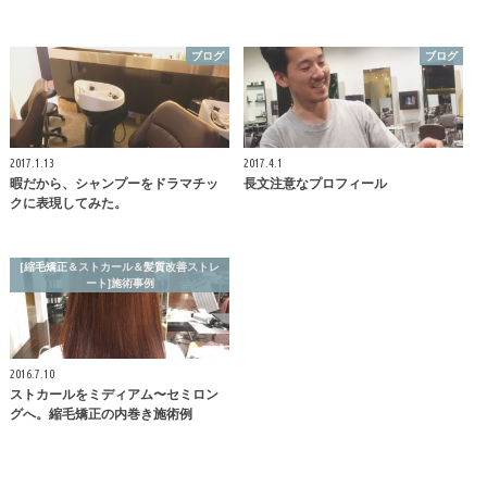
ブログ
ブログ
2017.1.13
2017.4.1
暇だから、シャンプーをドラマチッ
長文注意なプロフィール
クに表現してみた。
[縮毛矯正＆ストカール＆髪質改善ストレ
ート]施術事例
2016.7.10
ストカールをミディアム〜セミロン
グへ。縮毛矯正の内巻き施術例