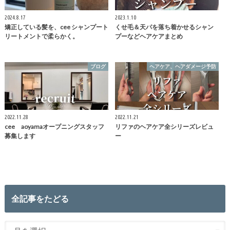
2024.8.17
2023.1.10
矯正している髪を、cee シャンプート
くせ毛＆天パを落ち着かせるシャン
リートメントで柔らかく。
プーなどヘアケアまとめ
ブログ
ヘアケア、ヘアダメージ予防
2022.11.28
2022.11.21
cee aoyamaオープニングスタッフ
リファのヘアケア全シリーズレビュ
募集します
ー
全記事をたどる