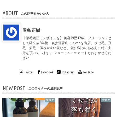
ABOUT
この記事をかいた人
岡島 正樹
【縮毛矯正にデザインを】 美容師歴17年。フリーランスと
して独立後5年後、表参道青山にてceeを出店。 クセ毛、直
毛、多毛、傷みやすい髪など、 髪に悩みのある方に特に支
持を頂いています。 ショートヘアのカットもおまかせくだ
さい。
Twitter
Facebook
Instagram
YouTube
NEW POST
このライターの最新記事
ブログ
ブログ