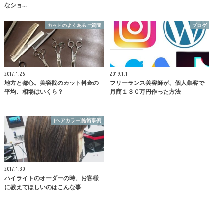
なショ…
カットのよくあるご質問
ブログ
2017.1.26
2019.1.1
地方と都心。美容院のカット料金の
フリーランス美容師が、個人集客で
平均、相場はいくら？
月商１３０万円作った方法
[ヘアカラー]施術事例
2017.1.30
ハイライトのオーダーの時、お客様
に教えてほしいのはこんな事