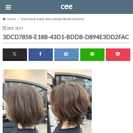
cee
HOME
3DCD7858-E18B-43D1-BDDB-D894E3DD2FAC
2023.10.31
3DCD7858-E18B-43D1-BDDB-D894E3DD2FAC