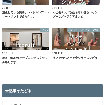
2024.8.17
2023.1.10
矯正している髪を、cee シャンプート
くせ毛＆天パを落ち着かせるシャン
リートメントで柔らかく。
プーなどヘアケアまとめ
ブログ
ヘアケア、ヘアダメージ予防
2022.11.28
2022.11.21
cee aoyamaオープニングスタッフ
リファのヘアケア全シリーズレビュ
募集します
ー
全記事をたどる