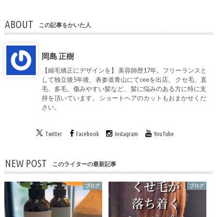
ABOUT
この記事をかいた人
岡島 正樹
【縮毛矯正にデザインを】 美容師歴17年。フリーランスと
して独立後5年後、表参道青山にてceeを出店。 クセ毛、直
毛、多毛、傷みやすい髪など、 髪に悩みのある方に特に支
持を頂いています。 ショートヘアのカットもおまかせくだ
さい。
Twitter
Facebook
Instagram
YouTube
NEW POST
このライターの最新記事
ブログ
ブログ