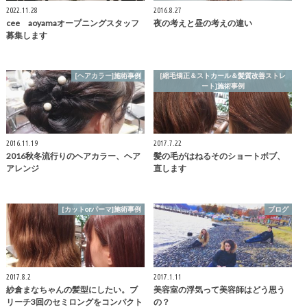
2022.11.28
2016.8.27
cee aoyamaオープニングスタッフ
夜の考えと昼の考えの違い
募集します
[ヘアカラー]施術事例
[縮毛矯正＆ストカール＆髪質改善ストレ
ート]施術事例
2016.11.19
2017.7.22
2016秋冬流行りのヘアカラー、ヘア
髪の毛がはねるそのショートボブ、
アレンジ
直します
[カットorパーマ]施術事例
ブログ
2017.8.2
2017.1.11
紗倉まなちゃんの髪型にしたい。ブ
美容室の浮気って美容師はどう思う
リーチ3回のセミロングをコンパクト
の？