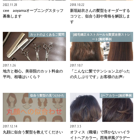
2022.11.28
2018.10.22
cee aoyamaオープニングスタッフ
新垣結衣さんの髪型をオーダーする
募集します
コツと、似合う顔や骨格を解説しま
す
カットのよくあるご質問
[縮毛矯正＆ストカール＆髪質改善ストレ
ート]施術事例
2017.1.26
2017.10.7
地方と都心。美容院のカット料金の
「こんなに髪でテンション上がった
平均、相場はいくら？
の久しぶりです」お客様のお声♪
似合う髪型の見つけかた
[ヘアカラー]施術事例
2017.12.14
2017.3.5
丸顔に似合う髪型を教えてください
オフィス（職場）で浮かないハイラ
イトヘアカラー。西海岸風グラデー