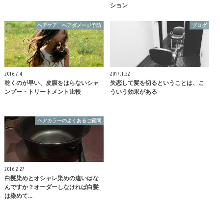
ション
ヘアケア、ヘアダメージ予防
ブログ
2016.7.4
2017.1.22
乾くのが早い、皮膜をはらないシャ
失恋して髪を切るということは、こ
ンプー・トリートメント比較
ういう効果がある
ヘアカラーのよくあるご質問
2016.2.27
白髪染めとオシャレ染めの違いはな
んですか？オーダーしなければ白髪
は染めて…