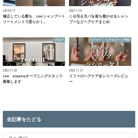
2024.8.17
2023.1.10
矯正している髪を、cee シャンプート
くせ毛＆天パを落ち着かせるシャン
リートメントで柔らかく。
プーなどヘアケアまとめ
ブログ
ヘアケア、ヘアダメージ予防
2022.11.28
2022.11.21
cee aoyamaオープニングスタッフ
リファのヘアケア全シリーズレビュ
募集します
ー
全記事をたどる