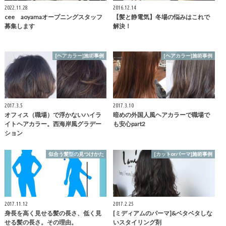
2022.11.28
2016.12.14
cee aoyamaオープニングスタッフ
【髪と静電気】冬場の悩みはこれで
募集します
解決！
[ヘアカラー]施術事例
[ヘアカラー]施術事例
2017.3.5
2017.3.10
オフィス（職場）で浮かないハイラ
暗めの外国人風ヘアカラーで職場で
イトヘアカラー。西海岸風グラデー
も安心part2
ション
似合う髪型の見つけかた
[カットorパーマ]施術事例
2017.11.12
2017.2.25
身長を高く見せる髪の長さ、低く見
[ミディアムのパーマ]&ベタベタしな
せる髪の長さ。その理由。
いスタイリング剤