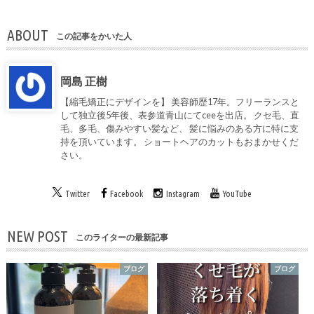
ABOUT
この記事をかいた人
岡島 正樹
【縮毛矯正にデザインを】 美容師歴17年。フリーランスと
して独立後5年後、表参道青山にてceeを出店。 クセ毛、直
毛、多毛、傷みやすい髪など、 髪に悩みのある方に特に支
持を頂いています。 ショートヘアのカットもおまかせくだ
さい。
Twitter
Facebook
Instagram
YouTube
NEW POST
このライターの最新記事
ブログ
ブログ