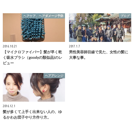
ヘアケア、ヘアダメージ予防
ブログ
2016.10.21
2017.1.7
【マイクロファイバー】髪が早く乾
男性美容師目線で見た、女性の髪に
く吸水ブラシ（goodyの類似品)のレ
大事な事。
ビュー
ヘアアレンジ
2016.12.1
髪が多くて上手く出来ない人の、ゆ
るかわお団子やり方作り方。