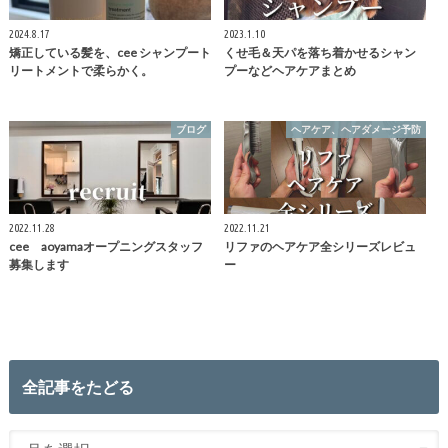
2024.8.17
2023.1.10
矯正している髪を、cee シャンプート
くせ毛＆天パを落ち着かせるシャン
リートメントで柔らかく。
プーなどヘアケアまとめ
ブログ
ヘアケア、ヘアダメージ予防
2022.11.28
2022.11.21
cee aoyamaオープニングスタッフ
リファのヘアケア全シリーズレビュ
募集します
ー
全記事をたどる