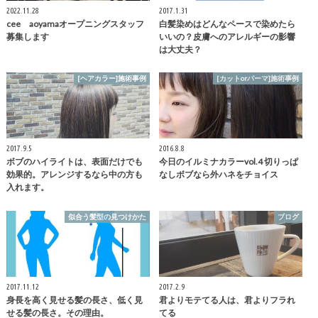
2022.11.28
2017.1.31
cee aoyamaオープニングスタッフ
白髪染めはどんなペースで染めたら
募集します
いいの？皮膚へのアレルギーの影響
は大丈夫？
[ヘアカラー]施術事例
[カットorパーマ]施術事例
2017.9.5
2016.8.8
ボブのハイライトは、表面だけでも
今日のイルミナカラーvol.4 切りっぱ
効果的。アレンジするなら中の方も
なしボブなら外ハネをチョイス
入れます。
似合う髪型の見つけかた
ブログ
2017.11.12
2017.2.9
身長を高く見せる髪の長さ、低く見
君よりモテてる人は、君よりフラれ
せる髪の長さ。その理由。
てる