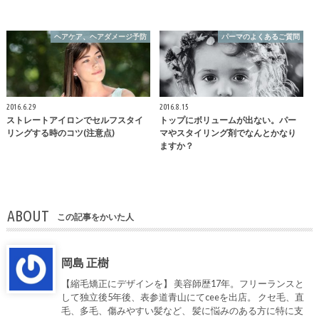
ヘアケア、ヘアダメージ予防
パーマのよくあるご質問
2016.6.29
2016.8.15
ストレートアイロンでセルフスタイ
トップにボリュームが出ない。パー
リングする時のコツ(注意点)
マやスタイリング剤でなんとかなり
ますか？
ABOUT
この記事をかいた人
岡島 正樹
【縮毛矯正にデザインを】 美容師歴17年。フリーランスと
して独立後5年後、表参道青山にてceeを出店。 クセ毛、直
毛、多毛、傷みやすい髪など、 髪に悩みのある方に特に支