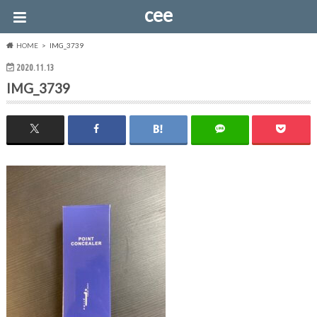
cee
HOME
IMG_3739
2020.11.13
IMG_3739