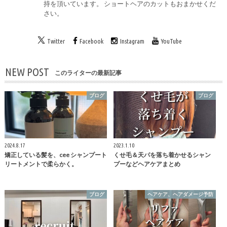
持を頂いています。 ショートヘアのカットもおまかせくだ
さい。
Twitter
Facebook
Instagram
YouTube
NEW POST
このライターの最新記事
ブログ
ブログ
2024.8.17
2023.1.10
矯正している髪を、cee シャンプート
くせ毛＆天パを落ち着かせるシャン
リートメントで柔らかく。
プーなどヘアケアまとめ
ブログ
ヘアケア、ヘアダメージ予防