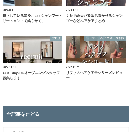
2024.8.17
2023.1.10
矯正している髪を、cee シャンプート
くせ毛＆天パを落ち着かせるシャン
リートメントで柔らかく。
プーなどヘアケアまとめ
ブログ
ヘアケア、ヘアダメージ予防
2022.11.28
2022.11.21
cee aoyamaオープニングスタッフ
リファのヘアケア全シリーズレビュ
募集します
ー
全記事をたどる