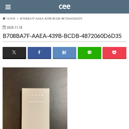
cee
HOME
B708BA7F-AAEA-439B-BCDB-4872060D6D35
2020.11.18
B708BA7F-AAEA-439B-BCDB-4872060D6D35