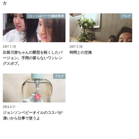
方
[カットorパーマ]施術事例
ブログ
2017.1.10
2017.5.30
比留川游ちゃんの髪型を軽くしたバ
時間との交換
ージョン。手間の要らないワンレン
グスボブ。
ブログ
2016.6.11
ジョンソンベビーオイルのコスパが
凄いから仕事で使うよ