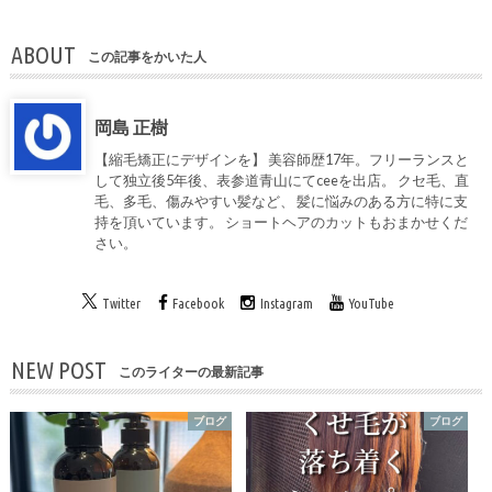
ABOUT
この記事をかいた人
岡島 正樹
【縮毛矯正にデザインを】 美容師歴17年。フリーランスと
して独立後5年後、表参道青山にてceeを出店。 クセ毛、直
毛、多毛、傷みやすい髪など、 髪に悩みのある方に特に支
持を頂いています。 ショートヘアのカットもおまかせくだ
さい。
Twitter
Facebook
Instagram
YouTube
NEW POST
このライターの最新記事
ブログ
ブログ