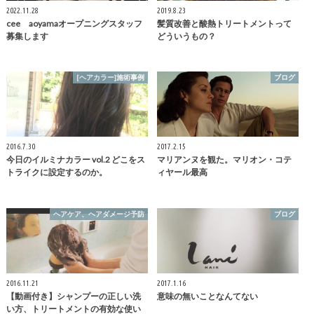
2022.11.28
2019.8.23
cee aoyamaオープニングスタッフ
髪質改善と酸熱トリートメントって
募集します
どういうもの？
[ヘアカラー]施術事例
ブログ
2016.7.30
2017.2.15
今日のイルミナカラー vol.2 どこをス
マリアンヌを観た。マリオン・コテ
トライクに設定するのか。
ィヤール最高
ヘアケア、ヘアダメージ予防
ブログ
2016.11.21
2017.1.16
【動画付き】シャンプーの正しい洗
意味の無いことなんてない
い方、トリートメントの有効な使い