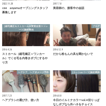
2022.11.28
2017.7.8
cee aoyamaオープニングスタッフ
美容師の、接客中の会話
募集します
[縮毛矯正＆ストカール＆髪質改善ストレ
ブログ
ート]施術事例
2016.4.26
2016.12.9
ストカール（縮毛矯正＋ワンカー
だから粉もんの具を聞かないで
ル）でくせ毛を内巻きボブにするや
り方
ヘアケア、ヘアダメージ予防
[カットorパーマ]施術事例
2017.7.23
2016.8.8
ヘアブラシの選び方、使い方
今日のイルミナカラーvol.4 切りっぱ
なしボブなら外ハネをチョイス