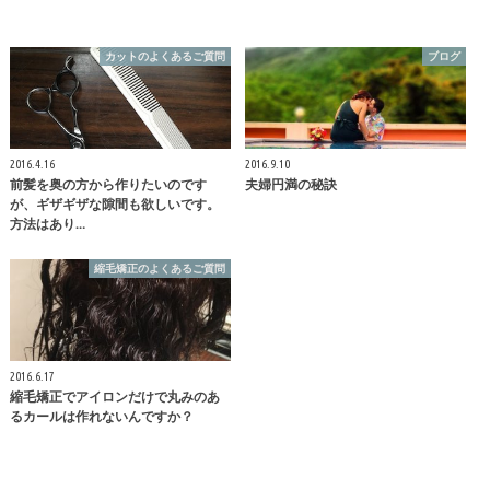
カットのよくあるご質問
ブログ
2016.4.16
2016.9.10
前髪を奥の方から作りたいのです
夫婦円満の秘訣
が、ギザギザな隙間も欲しいです。
方法はあり…
縮毛矯正のよくあるご質問
2016.6.17
縮毛矯正でアイロンだけで丸みのあ
るカールは作れないんですか？