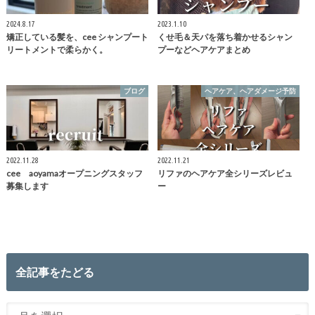
2024.8.17
2023.1.10
矯正している髪を、cee シャンプート
くせ毛＆天パを落ち着かせるシャン
リートメントで柔らかく。
プーなどヘアケアまとめ
ブログ
ヘアケア、ヘアダメージ予防
2022.11.28
2022.11.21
cee aoyamaオープニングスタッフ
リファのヘアケア全シリーズレビュ
募集します
ー
全記事をたどる