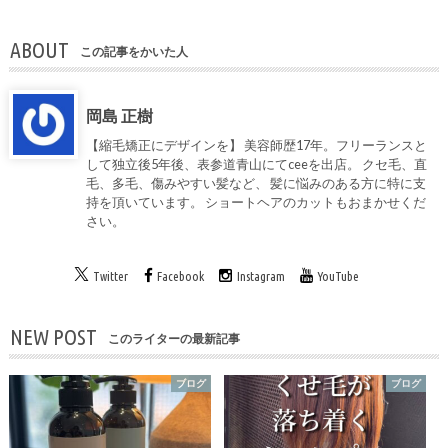
ABOUT
この記事をかいた人
岡島 正樹
【縮毛矯正にデザインを】 美容師歴17年。フリーランスと
して独立後5年後、表参道青山にてceeを出店。 クセ毛、直
毛、多毛、傷みやすい髪など、 髪に悩みのある方に特に支
持を頂いています。 ショートヘアのカットもおまかせくだ
さい。
Twitter
Facebook
Instagram
YouTube
NEW POST
このライターの最新記事
ブログ
ブログ