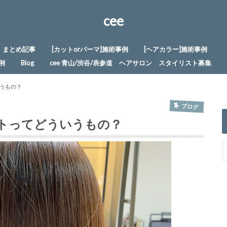
cee
まとめ記事
[カットorパーマ]施術事例
[ヘアカラー]施術事例
例
Blog
cee 青山/渋谷/表参道 ヘアサロン スタイリスト募集
うもの？
ブログ
トってどういうもの？