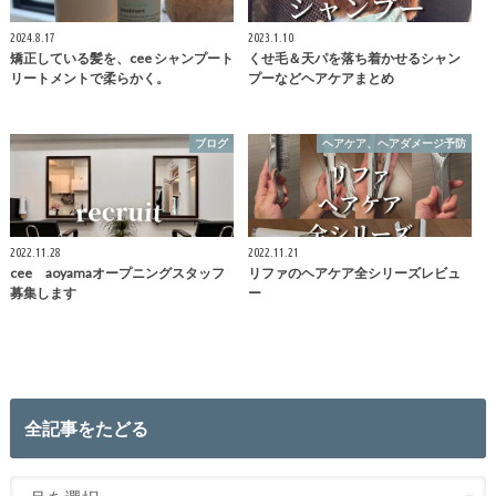
2024.8.17
2023.1.10
矯正している髪を、cee シャンプート
くせ毛＆天パを落ち着かせるシャン
リートメントで柔らかく。
プーなどヘアケアまとめ
ブログ
ヘアケア、ヘアダメージ予防
2022.11.28
2022.11.21
cee aoyamaオープニングスタッフ
リファのヘアケア全シリーズレビュ
募集します
ー
全記事をたどる