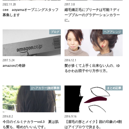
2022.11.28
2017.3.8
cee aoyamaオープニングスタッフ
縮毛矯正毛にブリーチは可能？ディ
募集します
ープブルーのグラデーションカラー
に。
ブログ
ヘアアレンジ
2017.5.24
2016.12.1
amazonの奇跡
髪が多くて上手く出来ない人の、ゆ
るかわお団子やり方作り方。
[ヘアカラー]施術事例
まとめ記事
2016.8.2
2016.9.16
今日のイルミナカラーvol.3 夏は肌
【眉毛の形とメイク】顔の印象の4割
も髪も、暗めがいいんです。
はアイブロウで決まる。