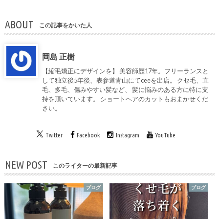
ABOUT
この記事をかいた人
岡島 正樹
【縮毛矯正にデザインを】 美容師歴17年。フリーランスと
して独立後5年後、表参道青山にてceeを出店。 クセ毛、直
毛、多毛、傷みやすい髪など、 髪に悩みのある方に特に支
持を頂いています。 ショートヘアのカットもおまかせくだ
さい。
Twitter
Facebook
Instagram
YouTube
NEW POST
このライターの最新記事
ブログ
ブログ