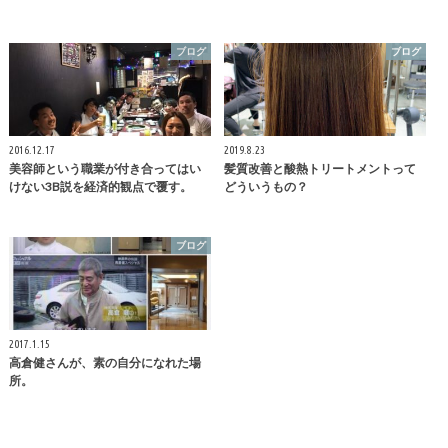
ブログ
ブログ
2016.12.17
2019.8.23
美容師という職業が付き合ってはい
髪質改善と酸熱トリートメントって
けない3B説を経済的観点で覆す。
どういうもの？
ブログ
2017.1.15
高倉健さんが、素の自分になれた場
所。