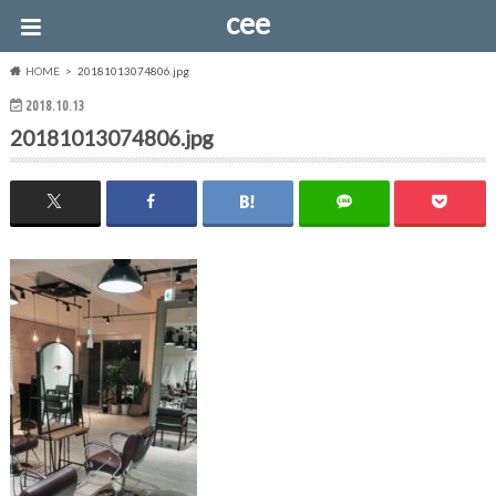
cee
HOME
20181013074806.jpg
2018.10.13
20181013074806.jpg