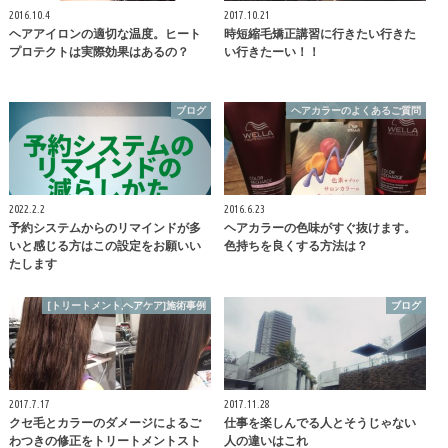
2016.10.4
2017.10.21
ヘアアイロンの適切な温度。ヒート
時短縮毛矯正講習に行きたい行きた
プロテクトは実際効果はあるの？
い行きたーい！！
ブログ
ヘアカラーのよくあるご質問
2022.2.2
2016.6.23
予約システムからのリマインドが多
ヘアカラーの色味がすぐ抜けます。
いと感じる方はこの設定をお願いい
色持ちを良くする方法は？
たします
[トリートメント,ヘアケア]施術事例
ブログ
2017.7.17
2017.11.28
クセ毛とカラーのダメージによるご
仕事を楽しんでる人とそうじゃない
わつきの修正をトリートメントスト
人の違いはこれ