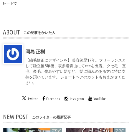
レートで
ABOUT
この記事をかいた人
岡島 正樹
【縮毛矯正にデザインを】 美容師歴17年。フリーランスと
して独立後5年後、表参道青山にてceeを出店。 クセ毛、直
毛、多毛、傷みやすい髪など、 髪に悩みのある方に特に支
持を頂いています。 ショートヘアのカットもおまかせくだ
さい。
Twitter
Facebook
Instagram
YouTube
NEW POST
このライターの最新記事
ブログ
ブログ