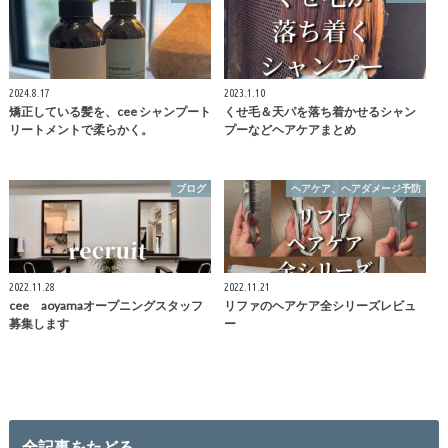
2024.8.17
2023.1.10
矯正している髪を、cee シャンプート
くせ毛＆天パを落ち着かせるシャン
リートメントで柔らかく。
プーなどヘアケアまとめ
ブログ
ヘアケア、ヘアダメージ予防
2022.11.28
2022.11.21
cee aoyamaオープニングスタッフ
リファのヘアケア全シリーズレビュ
募集します
ー
全記事をたどる