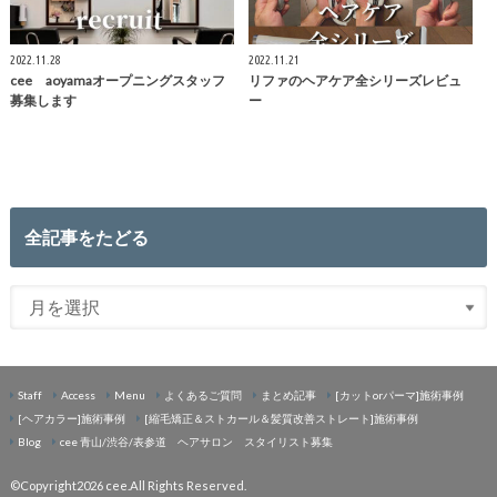
2022.11.28
2022.11.21
cee aoyamaオープニングスタッフ
リファのヘアケア全シリーズレビュ
募集します
ー
全記事をたどる
Staff
Access
Menu
よくあるご質問
まとめ記事
[カットorパーマ]施術事例
[ヘアカラー]施術事例
[縮毛矯正＆ストカール＆髪質改善ストレート]施術事例
Blog
cee 青山/渋谷/表参道 ヘアサロン スタイリスト募集
©Copyright2026
cee
.All Rights Reserved.