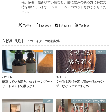
毛、多毛、傷みやすい髪など、 髪に悩みのある方に特に支
持を頂いています。 ショートヘアのカットもおまかせくだ
さい。
Twitter
Facebook
Instagram
YouTube
NEW POST
このライターの最新記事
ブログ
ブログ
2024.8.17
2023.1.10
矯正している髪を、cee シャンプート
くせ毛＆天パを落ち着かせるシャン
リートメントで柔らかく。
プーなどヘアケアまとめ
ブログ
ヘアケア、ヘアダメージ予防