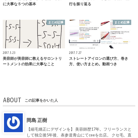
に大事な５つの基本
行を振り返る
まとめ記事
まとめ記事
2017.5.23
2017.7.27
美容師が美容師に教えるサロントリ
ストレートアイロンの選び方、巻き
ートメントの効果に大事なこと
方、使い方まとめ。動画つき
ABOUT
この記事をかいた人
岡島 正樹
【縮毛矯正にデザインを】 美容師歴17年。フリーランスと
して独立後5年後、表参道青山にてceeを出店。 クセ毛、直