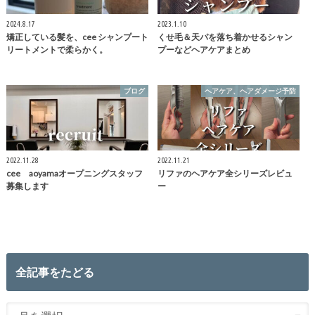
2024.8.17
2023.1.10
矯正している髪を、cee シャンプート
くせ毛＆天パを落ち着かせるシャン
リートメントで柔らかく。
プーなどヘアケアまとめ
ブログ
ヘアケア、ヘアダメージ予防
2022.11.28
2022.11.21
cee aoyamaオープニングスタッフ
リファのヘアケア全シリーズレビュ
募集します
ー
全記事をたどる