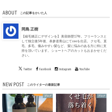
ABOUT
この記事をかいた人
岡島 正樹
【縮毛矯正にデザインを】 美容師歴17年。フリーランスと
して独立後5年後、表参道青山にてceeを出店。 クセ毛、直
毛、多毛、傷みやすい髪など、 髪に悩みのある方に特に支
持を頂いています。 ショートヘアのカットもおまかせくだ
さい。
Twitter
Facebook
Instagram
YouTube
NEW POST
このライターの最新記事
ブログ
ブログ