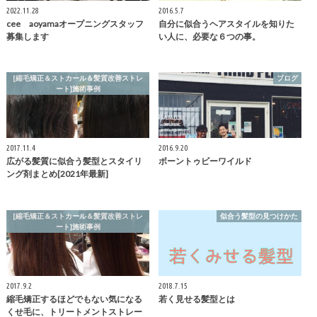
2022.11.28
2016.5.7
cee aoyamaオープニングスタッフ
自分に似合うヘアスタイルを知りた
募集します
い人に、必要な６つの事。
[縮毛矯正＆ストカール＆髪質改善ストレ
ブログ
ート]施術事例
2017.11.4
2016.9.20
広がる髪質に似合う髪型とスタイリ
ボーントゥビーワイルド
ング剤まとめ[2021年最新]
[縮毛矯正＆ストカール＆髪質改善ストレ
似合う髪型の見つけかた
ート]施術事例
2017.9.2
2018.7.15
縮毛矯正するほどでもない気になる
若く見せる髪型とは
くせ毛に、トリートメントストレー