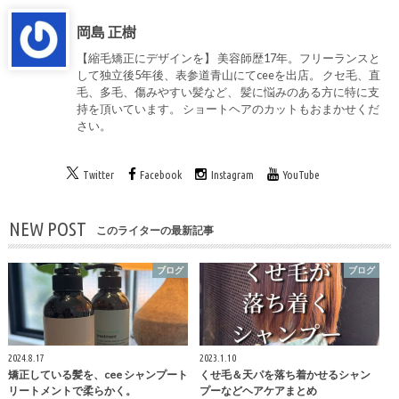
岡島 正樹
【縮毛矯正にデザインを】 美容師歴17年。フリーランスと
して独立後5年後、表参道青山にてceeを出店。 クセ毛、直
毛、多毛、傷みやすい髪など、 髪に悩みのある方に特に支
持を頂いています。 ショートヘアのカットもおまかせくだ
さい。
Twitter
Facebook
Instagram
YouTube
NEW POST
このライターの最新記事
ブログ
ブログ
2024.8.17
2023.1.10
矯正している髪を、cee シャンプート
くせ毛＆天パを落ち着かせるシャン
リートメントで柔らかく。
プーなどヘアケアまとめ