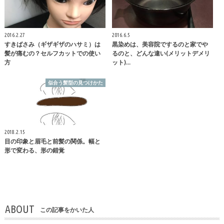
2016.2.27
2016.6.5
すきばさみ（ギザギザのハサミ）は
黒染めは、美容院でするのと家でや
髪が痛むの？セルフカットでの使い
るのと、どんな違い(メリットデメリ
方
ット)…
似合う髪型の見つけかた
2018.2.15
目の印象と眉毛と前髪の関係。幅と
形で変わる、形の錯覚
ABOUT
この記事をかいた人