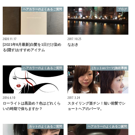
ヘアカラーのよくあるご質問
ブログ
2020.11.17
2017.10.25
[2021年8月最新]白髪を1日だけ染め
なおき
る(隠す)おすすめアイテム
ヘアカラーのよくあるご質問
[カットorパーマ]施術事例
2016.6.10
2017.3.24
ローライトは黒染め？色はどれくら
スタイリング楽チン！短い前髪でシ
いの時期で保ちますか？
ョートヘアのパーマ。
カットのよくあるご質問
ヘアカラーのよくあるご質問