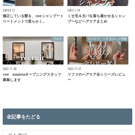
2024.8.17
2023.1.10
矯正している髪を、cee シャンプート
くせ毛＆天パを落ち着かせるシャン
リートメントで柔らかく。
プーなどヘアケアまとめ
ブログ
ヘアケア、ヘアダメージ予防
2022.11.28
2022.11.21
cee aoyamaオープニングスタッフ
リファのヘアケア全シリーズレビュ
募集します
ー
全記事をたどる