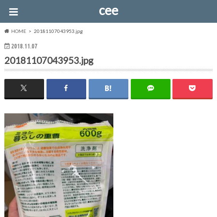
cee
HOME
20181107043953.jpg
2018.11.07
20181107043953.jpg