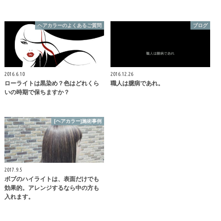
ヘアカラーのよくあるご質問
ブログ
2016.6.10
2016.12.26
ローライトは黒染め？色はどれくら
職人は臆病であれ。
いの時期で保ちますか？
[ヘアカラー]施術事例
2017.9.5
ボブのハイライトは、表面だけでも
効果的。アレンジするなら中の方も
入れます。