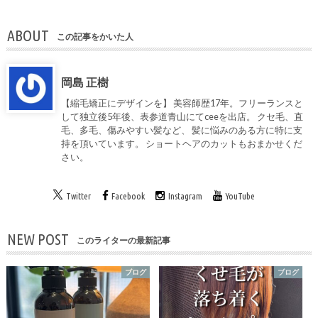
ABOUT
この記事をかいた人
岡島 正樹
【縮毛矯正にデザインを】 美容師歴17年。フリーランスと
して独立後5年後、表参道青山にてceeを出店。 クセ毛、直
毛、多毛、傷みやすい髪など、 髪に悩みのある方に特に支
持を頂いています。 ショートヘアのカットもおまかせくだ
さい。
Twitter
Facebook
Instagram
YouTube
NEW POST
このライターの最新記事
ブログ
ブログ