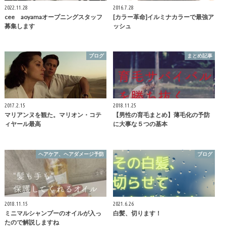
2022.11.28
2016.7.28
cee aoyamaオープニングスタッフ
[カラー革命]イルミナカラーで最強ア
募集します
ッシュ
ブログ
まとめ記事
2017.2.15
2018.11.25
マリアンヌを観た。マリオン・コテ
【男性の育毛まとめ】薄毛化の予防
ィヤール最高
に大事な５つの基本
ヘアケア、ヘアダメージ予防
ブログ
2018.11.15
2021.6.26
ミニマルシャンプーのオイルが入っ
白髪、切ります！
たので解説しますね