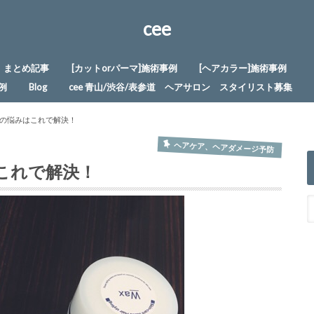
cee
まとめ記事
[カットorパーマ]施術事例
[ヘアカラー]施術事例
例
Blog
cee 青山/渋谷/表参道 ヘアサロン スタイリスト募集
の悩みはこれで解決！
ヘアケア、ヘアダメージ予防
これで解決！