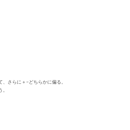
て、さらに＋−どちらかに偏る。
う。