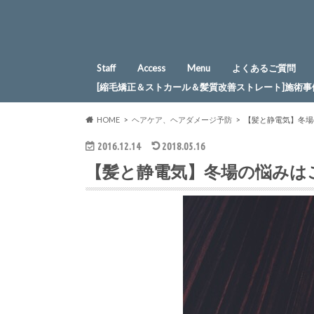
Staff
Access
Menu
よくあるご質問
[縮毛矯正＆ストカール＆髪質改善ストレート]施術事
HOME
ヘアケア、ヘアダメージ予防
【髪と静電気】冬場
2016.12.14
2018.05.16
【髪と静電気】冬場の悩みは