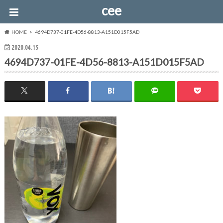
cee
HOME
4694D737-01FE-4D56-8813-A151D015F5AD
2020.04.15
4694D737-01FE-4D56-8813-A151D015F5AD