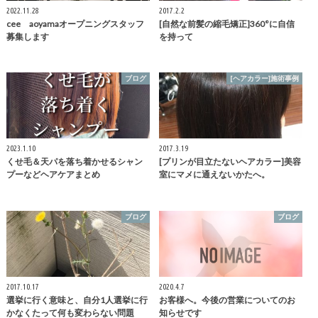
2022.11.28
2017.2.2
cee aoyamaオープニングスタッフ
[自然な前髪の縮毛矯正]360°に自信
募集します
を持って
ブログ
[ヘアカラー]施術事例
2023.1.10
2017.3.19
くせ毛＆天パを落ち着かせるシャン
[プリンが目立たないヘアカラー]美容
プーなどヘアケアまとめ
室にマメに通えないかたへ。
ブログ
ブログ
2017.10.17
2020.4.7
選挙に行く意味と、自分1人選挙に行
お客様へ。今後の営業についてのお
かなくたって何も変わらない問題
知らせです