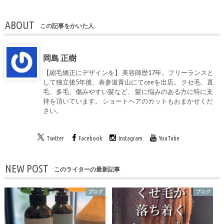
ABOUT
この記事をかいた人
岡島 正樹
【縮毛矯正にデザインを】 美容師歴17年。フリーランスと
して独立後5年後、表参道青山にてceeを出店。 クセ毛、直
毛、多毛、傷みやすい髪など、 髪に悩みのある方に特に支
持を頂いています。 ショートヘアのカットもおまかせくだ
さい。
Twitter
Facebook
Instagram
YouTube
NEW POST
このライターの最新記事
ブログ
ブログ