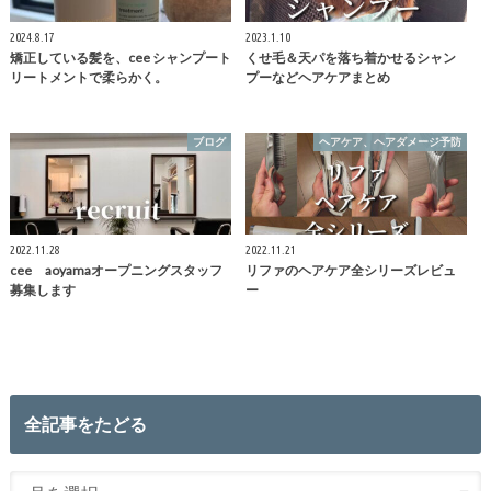
2024.8.17
2023.1.10
矯正している髪を、cee シャンプート
くせ毛＆天パを落ち着かせるシャン
リートメントで柔らかく。
プーなどヘアケアまとめ
ブログ
ヘアケア、ヘアダメージ予防
2022.11.28
2022.11.21
cee aoyamaオープニングスタッフ
リファのヘアケア全シリーズレビュ
募集します
ー
全記事をたどる