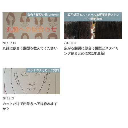
似合う髪型の見つけかた
[縮毛矯正＆ストカール＆髪質改善ストレ
ート]施術事例
2017.12.14
2017.11.4
丸顔に似合う髪型を教えてください
広がる髪質に似合う髪型とスタイリ
ング剤まとめ[2021年最新]
カットのよくあるご質問
2016.7.27
カットだけで内巻きヘアは作れます
か？