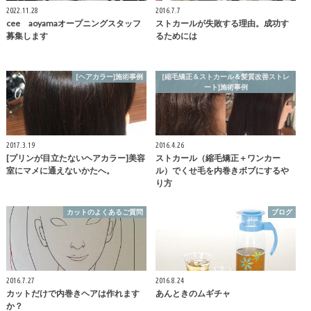
2022.11.28
2016.7.7
cee aoyamaオープニングスタッフ
ストカールが失敗する理由。成功す
募集します
るためには
[ヘアカラー]施術事例
[縮毛矯正＆ストカール＆髪質改善ストレ
ート]施術事例
2017.3.19
2016.4.26
[プリンが目立たないヘアカラー]美容
ストカール（縮毛矯正＋ワンカー
室にマメに通えないかたへ。
ル）でくせ毛を内巻きボブにするや
り方
カットのよくあるご質問
ブログ
2016.7.27
2016.8.24
カットだけで内巻きヘアは作れます
あんときのムギチャ
か？