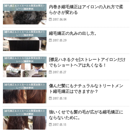
[縮毛矯正＆ストカール＆髪質改善スト
内巻き縮毛矯正はアイロンの入れ方で柔
レート]施術事例
らかさが変わる
2017.06.04
[縮毛矯正＆ストカール＆髪質改善スト
縮毛矯正の丸みの出し方。
レート]施術事例
2017.05.29
[縮毛矯正＆ストカール＆髪質改善スト
[襟足ハネるクセ]ストレートアイロンだけ
レート]施術事例
でもショートヘアは丸くなる！
2017.05.27
[縮毛矯正＆ストカール＆髪質改善スト
傷んだ髪にもナチュラルなトリートメン
レート]施術事例
ト縮毛矯正はできますか？
2017.05.18
[縮毛矯正＆ストカール＆髪質改善スト
強いくせでも髪の毛が広がる縮毛矯正に
レート]施術事例
ならないために。
2017.05.15