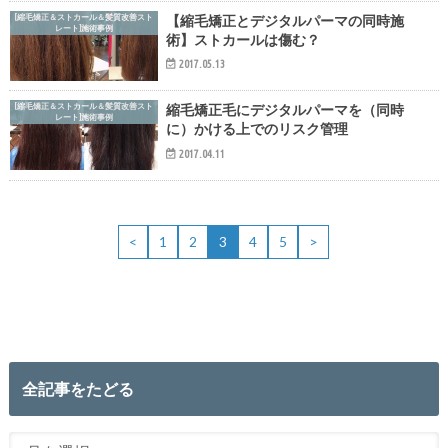
[縮毛矯正＆ストカール＆髪質改善スト
【縮毛矯正とデジタルパーマの同時施
レート]施術事例
術】ストカールは傷む？
2017.05.13
[縮毛矯正＆ストカール＆髪質改善スト
縮毛矯正毛にデジタルパーマを（同時
レート]施術事例
に）かける上でのリスク管理
2017.04.11
<
1
2
3
4
5
>
全記事をたどる