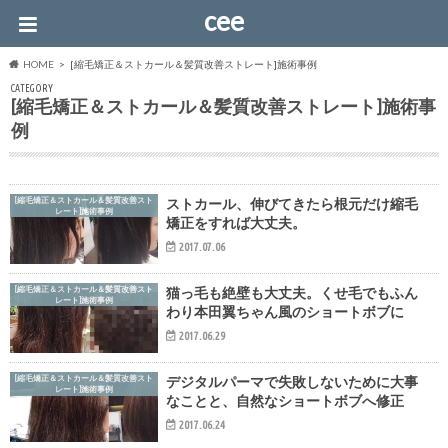
cee
HOME
[縮毛矯正＆ストカール＆髪質改善ストレート]施術事例
CATEGORY
[縮毛矯正＆ストカール＆髪質改善ストレート]施術事
例
[縮毛矯正＆ストカール＆髪質改善スト
ストカール、伸びてきたら根元だけ縮毛
レート]施術事例
矯正をすれば大丈夫。
2017.07.06
[縮毛矯正＆ストカール＆髪質改善スト
猫っ毛も絶壁も大丈夫。くせ毛でもふん
レート]施術事例
わり本田翼ちゃん風のショートボブに
2017.06.29
[縮毛矯正＆ストカール＆髪質改善スト
デジタルパーマで失敗しないために大事
レート]施術事例
なことと、自然なショートボブへ修正
2017.06.24